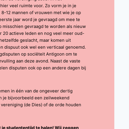
ier veel ruimte voor. Zo vorm je in je
an 8-12 mannen of vrouwen met wie je op
 eerste jaar word je gevraagd om mee te
rop misschien gevraagd te worden als nieuw
er 20 actieve leden en nog veel meer oud-
n hetzelfde geslacht, maar komen uit
en dispuut ook wel een verticaal genoemd.
disputen op sociëteit Antigoon om te
invulling aan deze avond. Naast de vaste
elen disputen ook op een andere dagen bij
nemen in één van de ongeveer dertig
kun je bijvoorbeeld een zeilweekend
 vereniging (de Dies) of de orde houden
je studententijd te halen! Wij zeggen