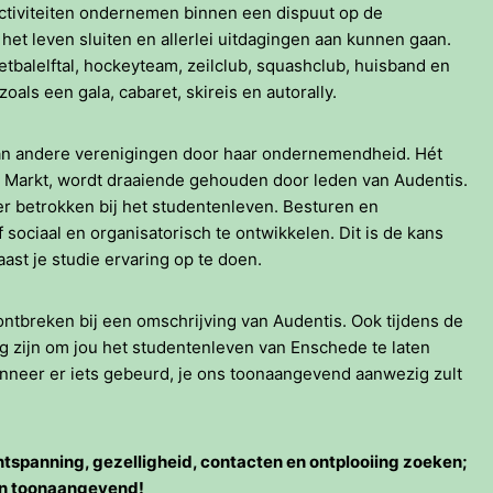
 activiteiten ondernemen binnen een dispuut op de
et leven sluiten en allerlei uitdagingen aan kunnen gaan.
voetbalelftal, hockeyteam, zeilclub, squashclub, huisband en
 zoals een gala, cabaret, skireis en autorally.
an andere verenigingen door haar ondernemendheid. Hét
e Markt, wordt draaiende gehouden door leden van Audentis.
eer betrokken bij het studentenleven. Besturen en
sociaal en organisatorisch te ontwikkelen. Dit is de kans
ast je studie ervaring op te doen.
ontbreken bij een omschrijving van Audentis. Ook tijdens de
ig zijn om jou het studentenleven van Enschede te laten
nneer er iets gebeurd, je ons toonaangevend aanwezig zult
ntspanning, gezelligheid, contacten en ontplooiing zoeken;
 en toonaangevend!