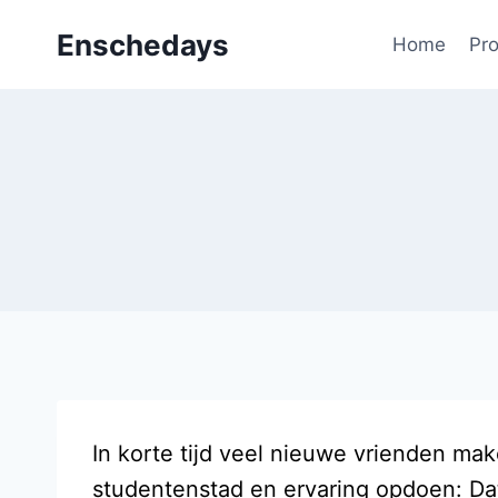
Doorgaan
Enschedays
naar
Home
Pr
inhoud
In korte tijd veel nieuwe vrienden ma
studentenstad en ervaring opdoen: Da