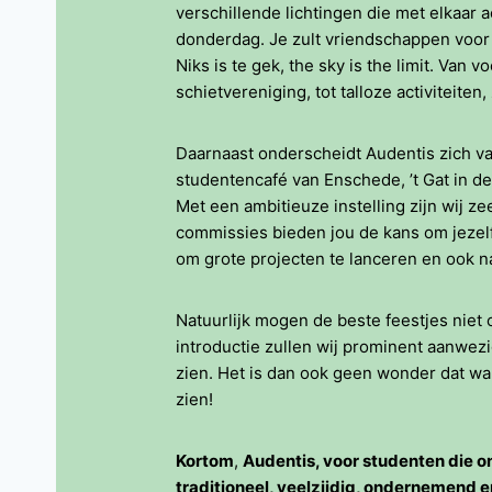
verschillende lichtingen die met elkaar
donderdag. Je zult vriendschappen voor h
Niks is te gek, the sky is the limit. Van 
schietvereniging, tot talloze activiteiten,
Daarnaast onderscheidt Audentis zich v
studentencafé van Enschede, ’t Gat in d
Met een ambitieuze instelling zijn wij z
commissies bieden jou de kans om jezelf 
om grote projecten te lanceren en ook na
Natuurlijk mogen de beste feestjes niet 
introductie zullen wij prominent aanwez
zien. Het is dan ook geen wonder dat wa
zien!
Kortom
,
Audentis, voor studenten die o
traditioneel, veelzijdig, ondernemend